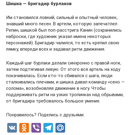
Шишка — бригадир бурлаков
Им становился ловкий, сильный и опытный человек,
знавший много песен. В артели, которую запечатлел
Репин, шишкой был поп-расстрига Канин (сохранились
наброски, где художник указал имена некоторых
персонажей). Бригадир чалился, то есть крепил свою
лямку, впереди всех и задавал ритм движения.
Каждый шаг бурлаки делали синхронно с правой ноги,
затем подтягивая левую. От этого вся артель на ходу
покачивалась. Если кто-то сбивался с шага, люди
сталкивались плечами, и шишка давал команду «сено —
солома», возобновляя движение в ногу. Чтобы
поддерживать ритм на узких тропинках над обрывами,
от бригадира требовалось большое умение.
Понравилось? Поделись с друзьями:
V
O
Vi
T
M