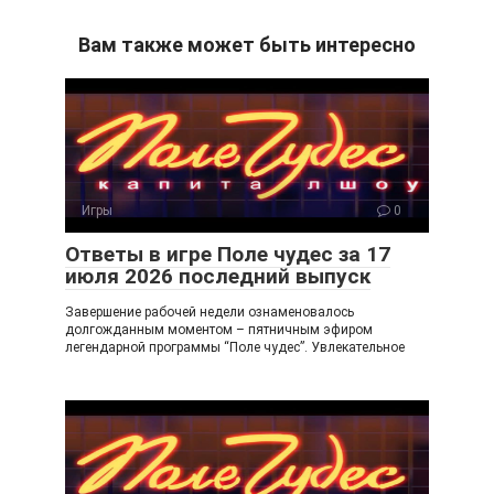
K
d
b
el
ail
n
er
e
.R
Вам также может быть интересно
o
gr
u
kl
a
a
m
ss
ni
Игры
0
ki
Ответы в игре Поле чудес за 17
июля 2026 последний выпуск
Завершение рабочей недели ознаменовалось
долгожданным моментом – пятничным эфиром
легендарной программы “Поле чудес”. Увлекательное