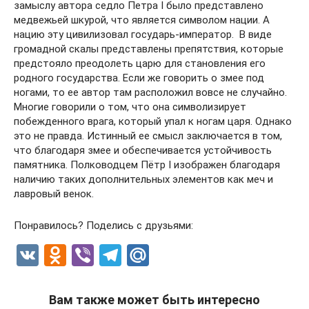
замыслу автора седло Петра І было представлено
медвежьей шкурой, что является символом нации. А
нацию эту цивилизовал государь-император. В виде
громадной скалы представлены препятствия, которые
предстояло преодолеть царю для становления его
родного государства. Если же говорить о змее под
ногами, то ее автор там расположил вовсе не случайно.
Многие говорили о том, что она символизирует
побежденного врага, который упал к ногам царя. Однако
это не правда. Истинный ее смысл заключается в том,
что благодаря змее и обеспечивается устойчивость
памятника. Полководцем Пётр І изображен благодаря
наличию таких дополнительных элементов как меч и
лавровый венок.
Понравилось? Поделись с друзьями:
V
O
Vi
T
M
K
d
b
el
ail
n
er
e
.R
Вам также может быть интересно