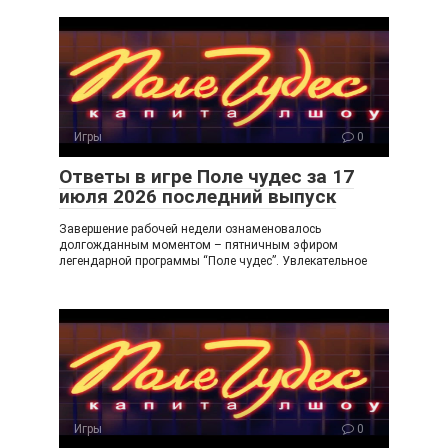
o
gr
u
kl
a
a
m
ss
ni
Игры
0
ki
Ответы в игре Поле чудес за 17
июля 2026 последний выпуск
Завершение рабочей недели ознаменовалось
долгожданным моментом – пятничным эфиром
легендарной программы “Поле чудес”. Увлекательное
Игры
0