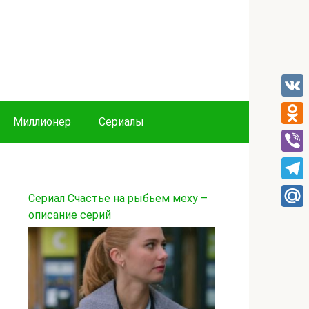
VK
Миллионер
Сериалы
Odnok
Viber
Tele
Сериал Счастье на рыбьем меху –
описание серий
Mail.