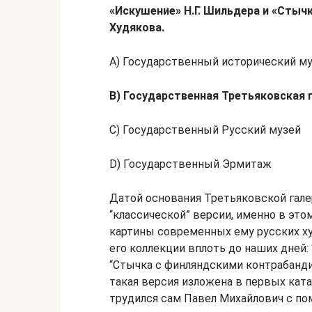
«Искушение» Н.Г. Шильдера и «Стыч
Худякова.
А) Государственный исторический м
В) Государственная Третьяковская 
С) Государственный Русский музей
D) Государственный Эрмитаж
Датой основания Третьяковской галер
“классической” версии, именно в эт
картины современных ему русских х
его коллекции вплоть до наших дней:
“Стычка с финляндскими контрабандис
такая версия изложена в первых ката
трудился сам Павел Михайлович с п