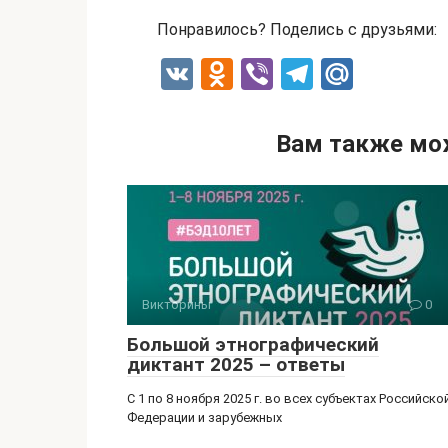
Понравилось? Поделись с друзьями:
V
O
Vi
T
M
K
d
b
el
ail
n
er
e
.R
Вам также мо
o
gr
u
kl
a
a
m
ss
ni
Викторины
0
ki
Большой этнографический
диктант 2025 – ответы
С 1 по 8 ноября 2025 г. во всех субъектах Российско
Федерации и зарубежных