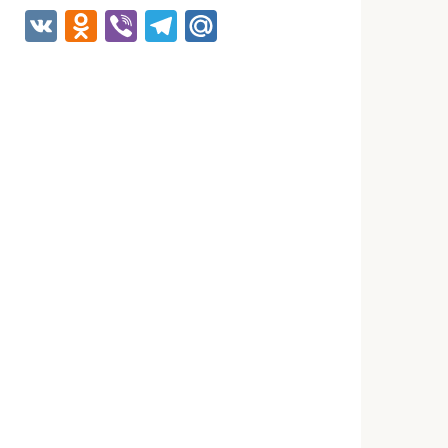
VK
Odnoklassniki
Viber
Telegram
Mail.Ru