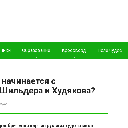
дники
Образование
Кроссворд
Поле чудес
 начинается с
 Шильдера и Худякова?
руно
приобретения картин русских художников