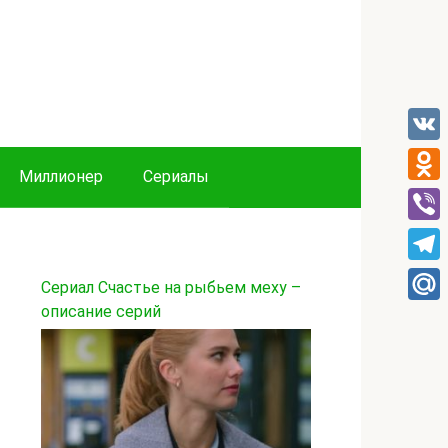
VK
Миллионер
Сериалы
Odnok
Viber
Tele
Сериал Счастье на рыбьем меху –
описание серий
Mail.