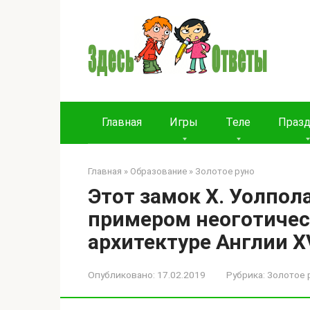
Перейти
к
контенту
Главная
Игры
Теле
Праз
Главная
»
Образование
»
Золотое руно
Этот замок Х. Уолпол
примером неоготичес
архитектуре Англии XV
Опубликовано:
17.02.2019
Рубрика:
Золотое 