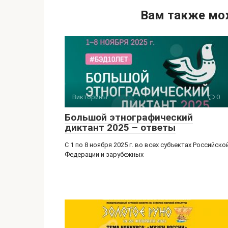
n
er
e
.R
Вам также мо
o
gr
u
kl
a
a
m
ss
ni
Викторины
0
ki
Большой этнографический
диктант 2025 – ответы
С 1 по 8 ноября 2025 г. во всех субъектах Российско
Федерации и зарубежных