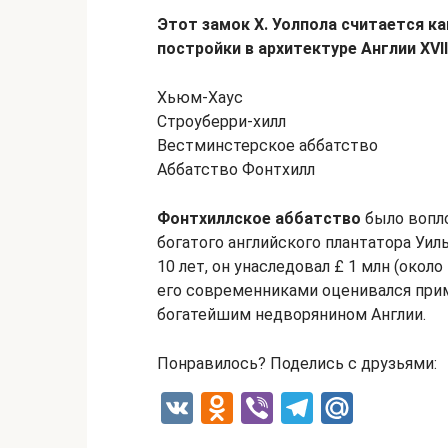
Этот замок Х. Уолпола считается к
постройки в архитектуре Англии XVII
Хьюм-Хаус
Строуберри-хилл
Вестминстерское аббатство
Аббатство Фонтхилл
Фонтхиллское
аббатство
было вопл
богатого английского плантатора Уил
10 лет, он унаследовал £ 1 млн (около
его современниками оценивался приме
богатейшим недворянином Англии.
Понравилось? Поделись с друзьями:
V
O
Vi
T
M
K
d
b
el
ail