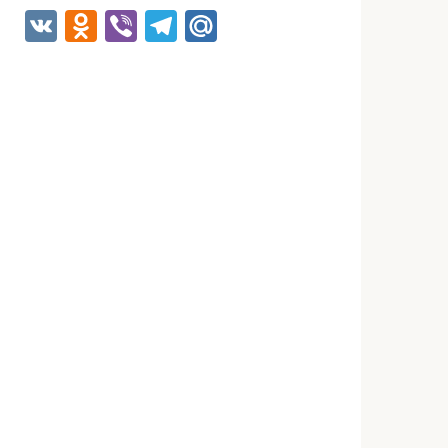
VK
Odnoklassniki
Viber
Telegram
Mail.Ru