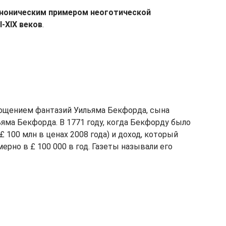
аноническим примером неоготической
I-XIX веков
.
ощением фантазий Уильяма Бекфорда, сына
ьяма Бекфорда. В 1771 году, когда Бекфорду было
 £ 100 млн в ценах 2008 года) и доход, который
рно в £ 100 000 в год. Газеты называли его