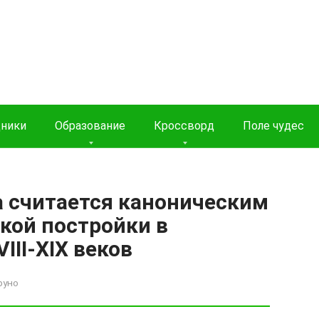
дники
Образование
Кроссворд
Поле чудес
а считается каноническим
кой постройки в
III-XIX веков
руно