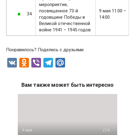
мероприятие,
посвященное 73-й
9 мая 11:00 –
34
годовщине Победы в
14:00
Великой отечественной
войне 1941 – 1945 годов
Понравилось? Поделись с друзьями:
V
O
Vi
T
M
K
d
b
el
ail
n
er
e
.R
Вам также может быть интересно
o
gr
u
kl
a
a
m
ss
ni
9 мая
0