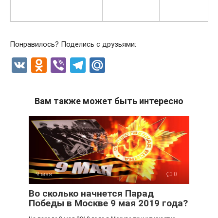
Понравилось? Поделись с друзьями:
V
O
Vi
T
M
K
d
b
el
ail
n
er
e
.R
Вам также может быть интересно
o
gr
u
kl
a
a
m
ss
ni
9 мая
0
ki
Во сколько начнется Парад
Победы в Москве 9 мая 2019 года?