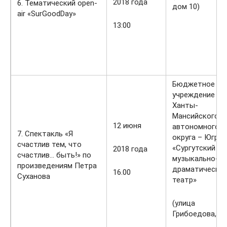
2018 года
6. Тематический open-
дом 10)
air «SurGoodDay»
13:00
Бюджетное
учреждение
Ханты-
Мансийского
12 июня
автономного
7. Спектакль «Я
округа – Югры
счастлив тем, что
«Сургутский
2018 года
счастлив… быть!» по
музыкально-
произведениям Петра
драматически
16.00
Суханова
театр»
(улица
Грибоедова, 12