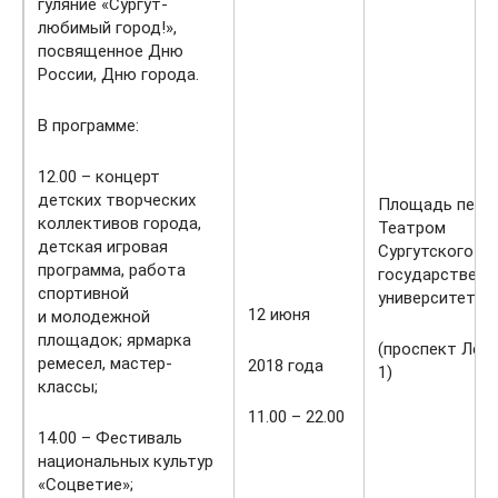
гуляние «Сургут-
любимый город!»,
посвященное Дню
России, Дню города.
В программе:
12.00 – концерт
детских творческих
Площадь пере
коллективов города,
Театром
детская игровая
Сургутского
программа, работа
государственн
спортивной
университета
12 июня
и молодежной
площадок; ярмарка
(проспект Лени
ремесел, мастер-
2018 года
1)
классы;
11.00 – 22.00
14.00 – Фестиваль
национальных культур
«Соцветие»;