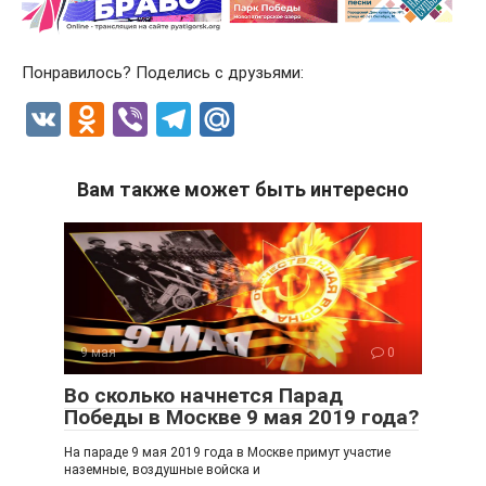
Понравилось? Поделись с друзьями:
V
O
Vi
T
M
K
d
b
el
ail
n
er
e
.R
Вам также может быть интересно
o
gr
u
kl
a
a
m
ss
ni
9 мая
0
ki
Во сколько начнется Парад
Победы в Москве 9 мая 2019 года?
На параде 9 мая 2019 года в Москве примут участие
наземные, воздушные войска и