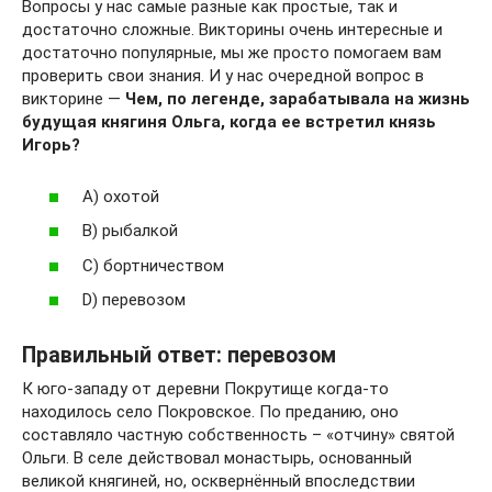
Вопросы у нас самые разные как простые, так и
достаточно сложные. Викторины очень интересные и
достаточно популярные, мы же просто помогаем вам
проверить свои знания. И у нас очередной вопрос в
викторине —
Чем, по легенде, зарабатывала на жизнь
будущая княгиня Ольга, когда ее встретил князь
Игорь?
А) охотой
В) рыбалкой
С) бортничеством
D) перевозом
Правильный ответ: перевозом
К юго-западу от деревни Покрутище когда-то
находилось село Покровское. По преданию, оно
составляло частную собственность – «отчину» святой
Ольги. В селе действовал монастырь, основанный
великой княгиней, но, осквернённый впоследствии