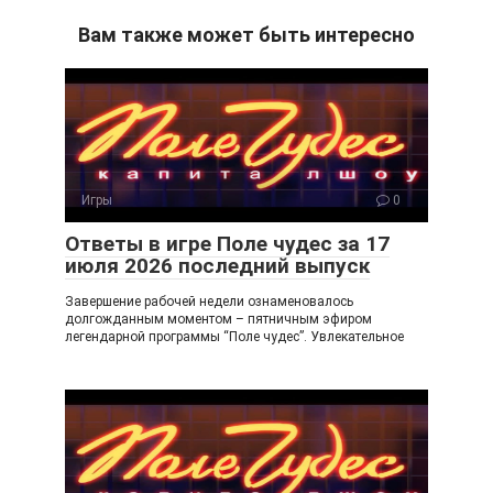
n
er
e
.R
Вам также может быть интересно
o
gr
u
kl
a
a
m
ss
ni
Игры
0
ki
Ответы в игре Поле чудес за 17
июля 2026 последний выпуск
Завершение рабочей недели ознаменовалось
долгожданным моментом – пятничным эфиром
легендарной программы “Поле чудес”. Увлекательное