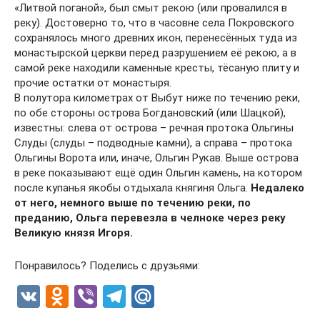
«Литвой поганой», был смыт рекою (или провалился в
реку). Достоверно то, что в часовне села Покровского
сохранялось много древних икон, перенесённых туда из
монастырской церкви перед разрушением её рекою, а в
самой реке находили каменные кресты, тёсаную плиту и
прочие остатки от монастыря.
В полутора километрах от Выбут ниже по течению реки,
по обе стороны острова Богдановский (или Шацкой),
известны: слева от острова – речная протока Ольгины
Слуды (слуды – подводные камни), а справа – протока
Ольгины Ворота или, иначе, Ольгин Рукав. Выше острова
в реке показывают ещё один Ольгин камень, на котором
после купанья якобы отдыхала княгиня Ольга.
Недалеко
от него, немного выше по течению реки, по
преданию, Ольга перевезла в челноке через реку
Великую князя Игоря.
Понравилось? Поделись с друзьями:
V
O
Vi
T
M
K
d
b
el
ail