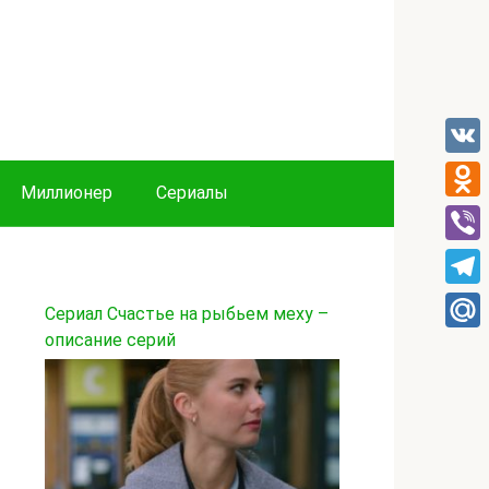
VK
Миллионер
Сериалы
Odnok
Viber
Tele
Сериал Счастье на рыбьем меху –
описание серий
Mail.