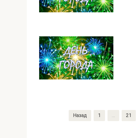
Пагинация
Назад
1
…
21
записей