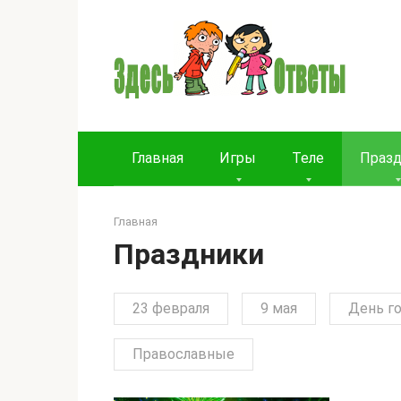
Перейти
к
контенту
Главная
Игры
Теле
Праз
Главная
Праздники
23 февраля
9 мая
День г
Православные