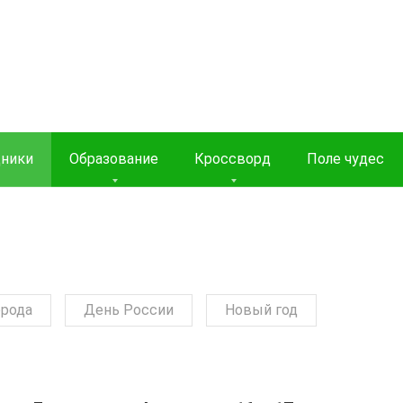
дники
Образование
Кроссворд
Поле чудес
орода
День России
Новый год