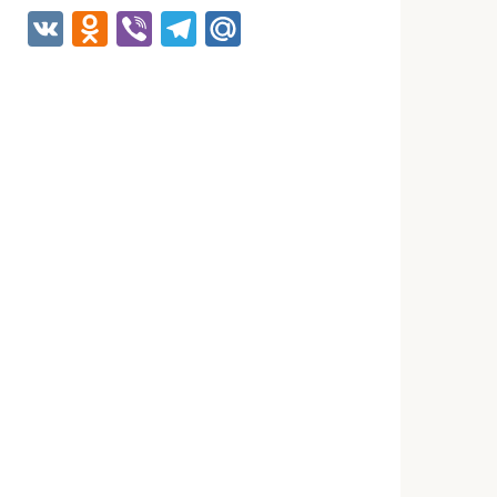
VK
Odnoklassniki
Viber
Telegram
Mail.Ru