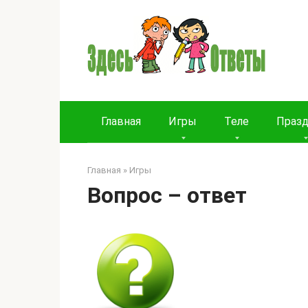
Перейти
к
контенту
Главная
Игры
Теле
Праз
Главная
»
Игры
Вопрос – ответ