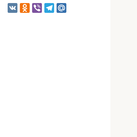
VK
Odnoklassniki
Viber
Telegram
Mail.Ru