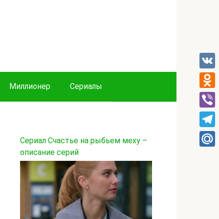
VK
Миллионер
Сериалы
Odnok
Viber
Tele
Сериал Счастье на рыбьем меху –
описание серий
Mail.