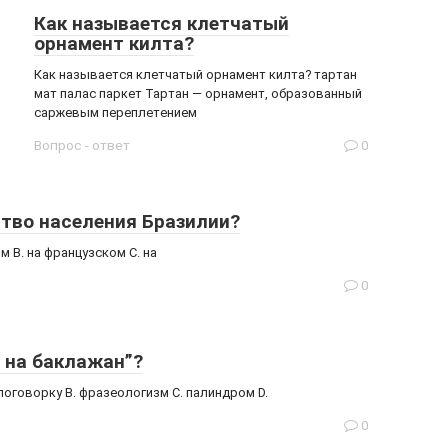
Как называется клетчатый
орнамент килта?
Как называется клетчатый орнамент килта? тартан
мат палас паркет Тартан — орнамент, образованный
саржевым переплетением
Вопрос - ответ
0
ство населения Бразилии?
м B. на французском C. на
0
 на баклажан”?
поговорку B. фразеологизм C. палиндром D.
0