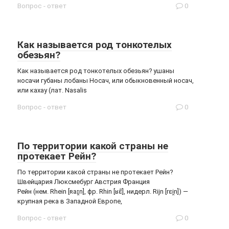
Вопрос - ответ
0
Как называется род тонкотелых
обезьян?
Как называется род тонкотелых обезьян? ушаны
носачи губаны лобаны Носач, или обыкновенный носач,
или кахау (лат. Nasalis
Вопрос - ответ
0
По территории какой страны не
протекает Рейн?
По территории какой страны не протекает Рейн?
Швейцария Люксмебург Австрия Франция
Рейн (нем. Rhein [ʀaɪ̯n], фр. Rhin [ʁɛ̃], нидерл. Rijn [rɛi̯n]) —
крупная река в Западной Европе,
Вопрос - ответ
0