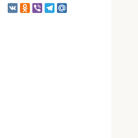
VK
Odnoklassniki
Viber
Telegram
Mail.Ru