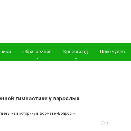
дники
Образование
Кроссворд
Поле чудес
енной гимнастике у взрослых
ответы на викторину в формате «Вопрос —
0