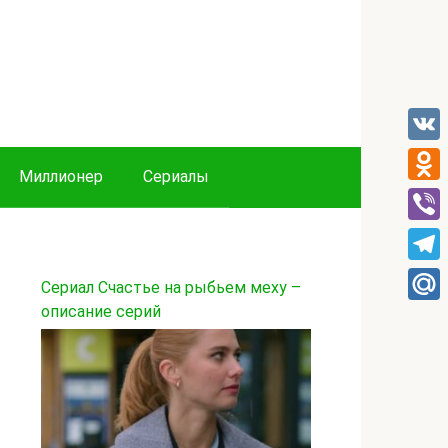
VK
Миллионер
Сериалы
Odnok
Viber
Tele
Сериал Счастье на рыбьем меху –
описание серий
Mail.