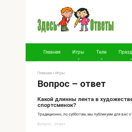
Перейти
к
контенту
Главная
Игры
Теле
Праз
Главная
»
Игры
Вопрос – ответ
Какой длинны лента в художеств
спортсменок?
Традиционно, по субботам, мы публикуем для вас 
Вопрос - ответ