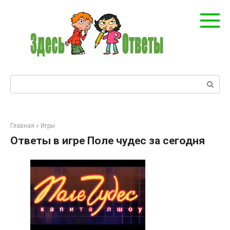
Перейти
к
контенту
Поиск:
Главная
»
Игры
Ответы в игре Поле чудес за сегодня