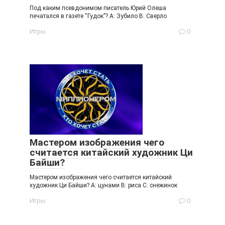
Под каким псевдонимом писатель Юрий Олеша
печатался в газете “Гудок”? A: Зубило B: Сверло
Игры
0
Мастером изображения чего
считается китайский художник Ци
Байши?
Мастером изображения чего считается китайский
художник Ци Байши? A: цунами B: риса C: снежинок
Игры
0