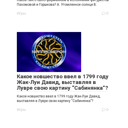
Какое танго было фирменным в исполнении фигуристов
Пахомовой и Горшкова? A: Утомленное солнце B:
Игры
0
Какое новшество ввел в 1799 году
Жак-Луи Давид, выставляя в
Лувре свою картину “Сабинянка”?
Какое новшество ввел в 1799 году Жак-Луи Давид,
выставляя в Лувре свою картину “Сабинянка”?
Игры
0