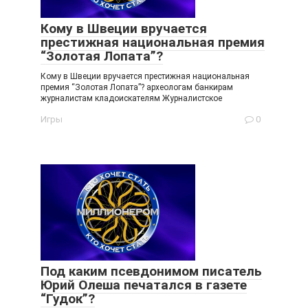
Кому в Швеции вручается
престижная национальная премия
“Золотая Лопата”?
Кому в Швеции вручается престижная национальная
премия “Золотая Лопата”? археологам банкирам
журналистам кладоискателям Журналистское
Игры
0
Под каким псевдонимом писатель
Юрий Олеша печатался в газете
“Гудок”?