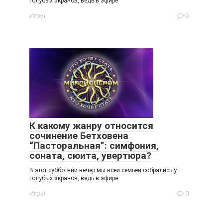
голубых экранов, ведь в эфире
Игры
0
К какому жанру относится
сочинение Бетховена
“Пасторальная”: симфония,
соната, сюита, увертюра?
В этот субботний вечер мы всей семьей собрались у
голубых экранов, ведь в эфире
Игры
0