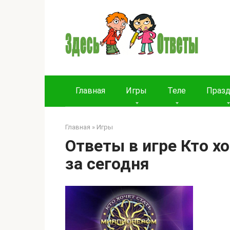
Перейти
к
контенту
Главная
Игры
Теле
Праз
Главная
»
Игры
Ответы в игре Кто х
за сегодня