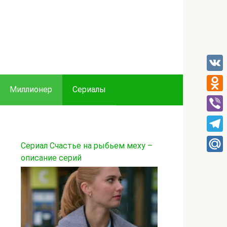
VK
Миллионер
Сериалы
Odnok
Viber
Tele
Сериал Счастье на рыбьем меху –
описание серий
Mail.