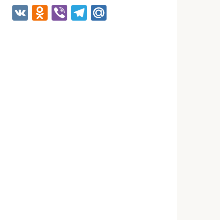
VK
Odnoklassniki
Viber
Telegram
Mail.Ru