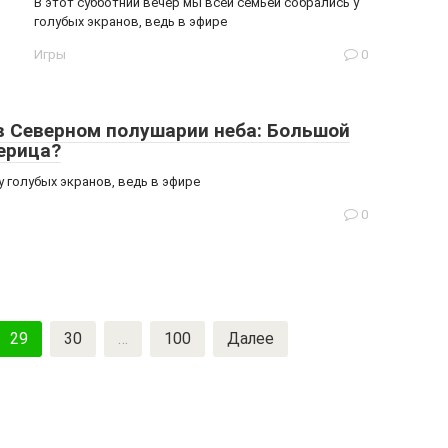
В этот субботний вечер мы всей семьей собрались у
голубых экранов, ведь в эфире
Игры
0
в Северном полушарии неба: Большой
ерица?
у голубых экранов, ведь в эфире
0
29
30
…
100
Далее