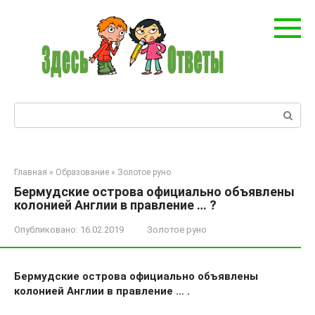
Перейти
к
контенту
Поиск:
Главная
»
Образование
»
Золотое руно
Бермудские острова официально объявлены
колонией Англии в правление … ?
Опубликовано:
16.02.2019
Золотое руно
Бермудские острова официально объявлены
колонией Англии в правление … .