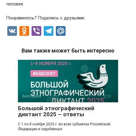
человек
Понравилось? Поделись с друзьями:
V
O
Vi
T
M
K
d
b
el
ail
n
er
e
.R
Вам также может быть интересно
o
gr
u
kl
a
a
m
ss
ni
Викторины
0
ki
Большой этнографический
диктант 2025 – ответы
С 1 по 8 ноября 2025 г. во всех субъектах Российской
Федерации и зарубежных