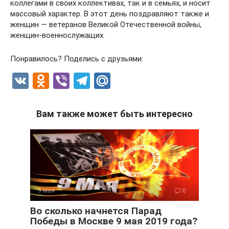
коллегами в своих коллективах, так и в семьях, и носит
массовый характер. В этот день поздравляют также и
женщин — ветеранов Великой Отечественной войны,
женщин-военнослужащих.
Понравилось? Поделись с друзьями:
V
O
Vi
T
M
K
d
b
el
ail
n
er
e
.R
Вам также может быть интересно
o
gr
u
kl
a
a
m
ss
ni
9 мая
0
ki
Во сколько начнется Парад
Победы в Москве 9 мая 2019 года?