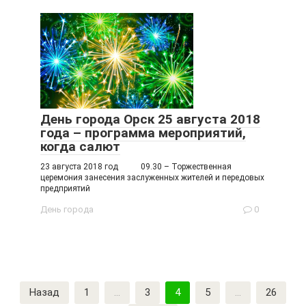
День города Орск 25 августа 2018
года – программа мероприятий,
когда салют
23 августа 2018 год 09.30 – Торжественная
церемония занесения заслуженных жителей и передовых
предприятий
День города
0
Пагинация
Назад
1
…
3
4
5
…
26
записей