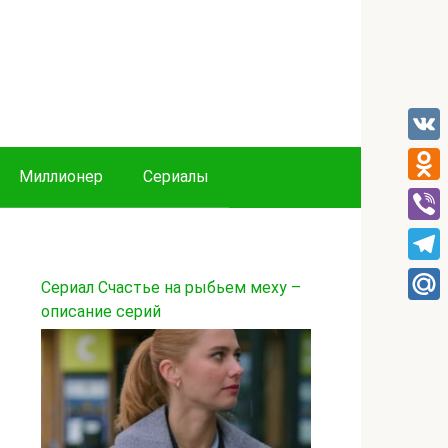
VK
Миллионер
Сериалы
Odnok
Viber
Tele
Сериал Счастье на рыбьем меху –
описание серий
Mail.