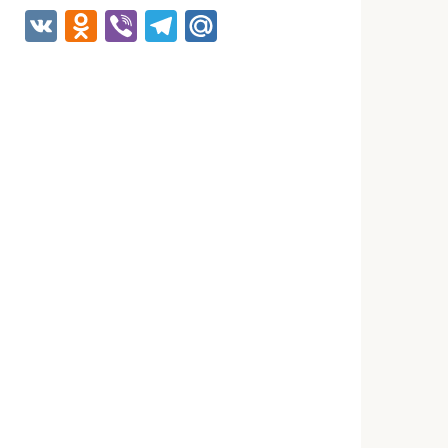
VK
Odnoklassniki
Viber
Telegram
Mail.Ru