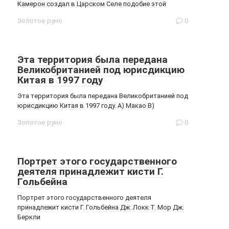
Камерон создал в Царском Селе подобие этой
Золотое руно
0
Эта территория была передана
Великобританией под юрисдикцию
Китая в 1997 году
Эта территория была передана Великобританией под
юрисдикцию Китая в 1997 году. А) Макао B)
Золотое руно
0
Портрет этого государственного
деятеля принадлежит кисти Г.
Гольбейна
Портрет этого государственного деятеля
принадлежит кисти Г. Гольбейна Дж. Локк Т. Мор Дж.
Беркли