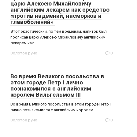
царю Алексею Михайловичу
английским лекарем как средство
«против надмений, насморков и
главоболений»
Этот экзотический, по тем временам, напиток был
прописан царю Алексею Михайловичу английским
лекарем как
Золотое руно
0
Во время Великого посольства в
этом городе Петр I лично
познакомился с английским
королем Вильгельмом III
Во время Великого посольства в этом городе Петр I
лично познакомился с английским королем
Золотое руно
0