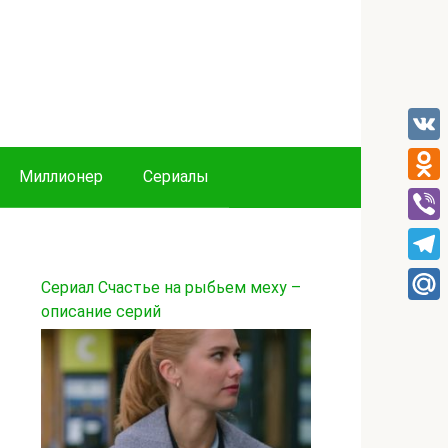
VK
Миллионер
Сериалы
Odnok
Viber
Tele
Сериал Счастье на рыбьем меху –
описание серий
Mail.