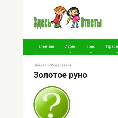
Перейти
к
контенту
Главная
Игры
Теле
Праз
Главная
»
Образование
Золотое руно