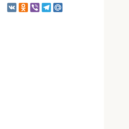
VK
Odnoklassniki
Viber
Telegram
Mail.Ru