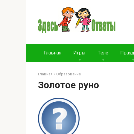
Перейти
к
контенту
Главная
Игры
Теле
Праз
Главная
»
Образование
Золотое руно