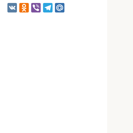
VK
Odnoklassniki
Viber
Telegram
Mail.Ru