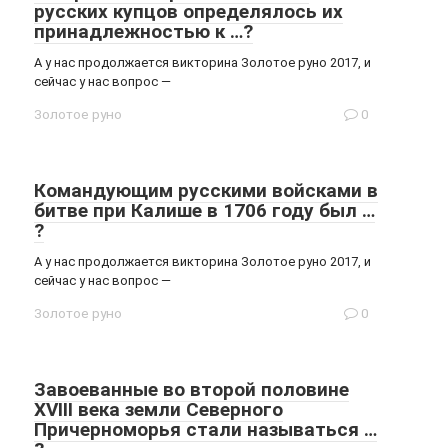
русских купцов определялось их
принадлежностью к …?
А у нас продолжается викторина Золотое руно 2017, и
сейчас у нас вопрос —
Золотое руно
0
Командующим русскими войсками в
битве при Калише в 1706 году был …
?
А у нас продолжается викторина Золотое руно 2017, и
сейчас у нас вопрос —
Золотое руно
0
Завоеванные во второй половине
XVIII века земли Северного
Причерноморья стали называться …