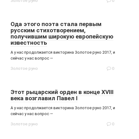
Золотое руно
0
Ода этого поэта стала первым
русским стихотворением,
получившим широкую европейскую
известность
А у нас продолжается викторина Золотое руно 2017, и
сейчас у нас вопрос —
Золотое руно
0
Этот рыцарский орден в конце XVIII
века возглавил Павел I
А у нас продолжается викторина Золотое руно 2017, и
сейчас у нас вопрос —
Золотое руно
0