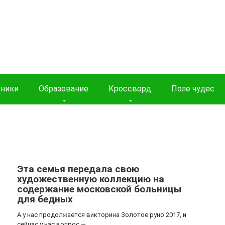
дники
Образование
Кроссворд
Поле чудес
Эта семья передала свою
художественную коллекцию на
содержание московской больницы
для бедных
А у нас продолжается викторина Золотое руно 2017, и
сейчас у нас вопрос —