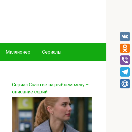
VK
Миллионер
Сериалы
Odnok
Viber
Tele
Сериал Счастье на рыбьем меху –
описание серий
Mail.