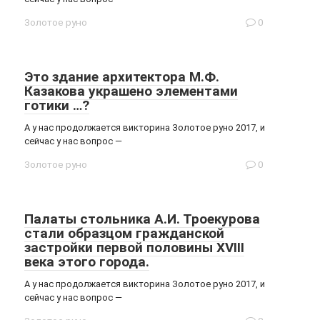
Золотое руно
0
Это здание архитектора М.Ф.
Казакова украшено элементами
готики …?
А у нас продолжается викторина Золотое руно 2017, и
сейчас у нас вопрос —
Золотое руно
0
Палаты стольника А.И. Троекурова
стали образцом гражданской
застройки первой половины XVIII
века этого города.
А у нас продолжается викторина Золотое руно 2017, и
сейчас у нас вопрос —