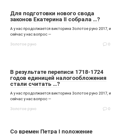
Для подготовки нового свода
законов Екатерина II собрала …?
А у нас продолжается викторина Золотое руно 2017, и
сейчас у нас вопрос —
Золотое руно
0
В результате переписи 1718-1724
годов единицей налогообложения
стали считать …?
А у нас продолжается викторина Золотое руно 2017, и
сейчас у нас вопрос —
Золотое руно
0
Со времен Петра I положение