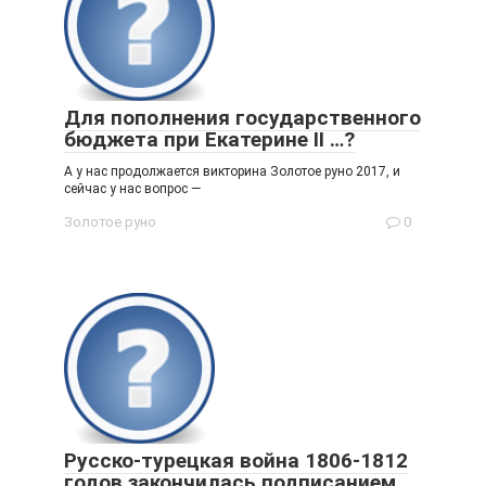
Для пополнения государственного
бюджета при Екатерине II …?
А у нас продолжается викторина Золотое руно 2017, и
сейчас у нас вопрос —
Золотое руно
0
Русско-турецкая война 1806-1812
годов закончилась подписанием