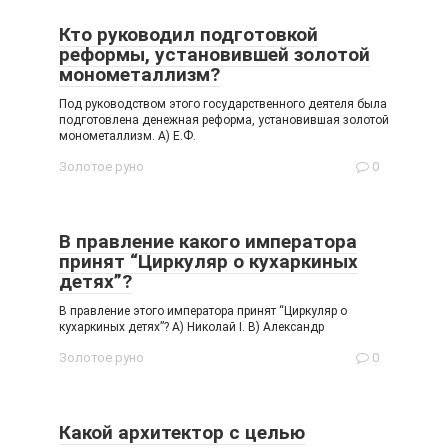
Кто руководил подготовкой
реформы, установившей золотой
монометаллизм?
Под руководством этого государственного деятеля была
подготовлена денежная реформа, установившая золотой
монометаллизм. А) Е.Ф.
Золотое руно
0
В правление какого императора
принят “Циркуляр о кухаркиных
детях”?
В правление этого императора принят “Циркуляр о
кухаркиных детях”? А) Николай I. В) Александр
Золотое руно
0
Какой архитектор с целью