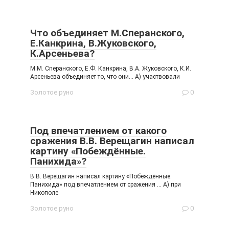
Что объединяет М.Сперанского,
Е.Канкрина, В.Жуковского,
К.Арсеньева?
М.М. Сперанского, Е.Ф. Канкрина, В.А. Жуковского, К.И.
Арсеньева объединяет то, что они… А) участвовали
Золотое руно
0
Под впечатлением от какого
сражения В.В. Верещагин написал
картину «Побеждённые.
Панихида»?
В.В. Верещагин написал картину «Побеждённые.
Панихида» под впечатлением от сражения … А) при
Никополе
Золотое руно
0