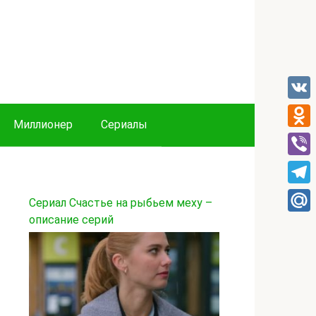
VK
Миллионер
Сериалы
Odnok
Viber
Tele
Сериал Счастье на рыбьем меху –
описание серий
Mail.