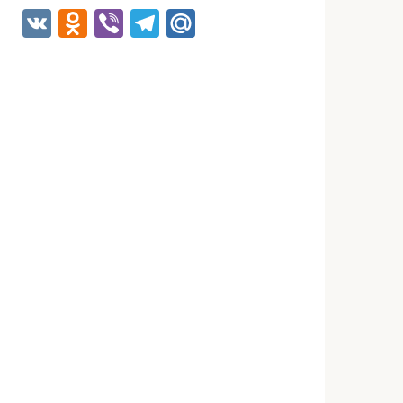
VK
Odnoklassniki
Viber
Telegram
Mail.Ru