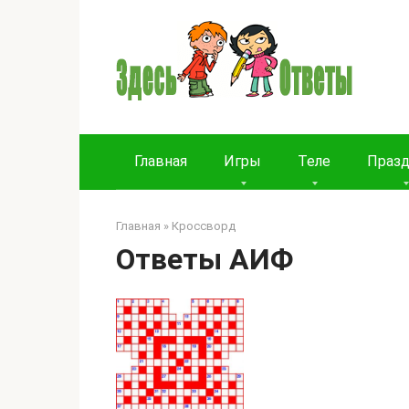
Перейти
к
контенту
Главная
Игры
Теле
Праз
Главная
»
Кроссворд
Ответы АИФ