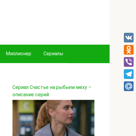
VK
Миллионер
Сериалы
Odnok
Viber
Tele
Сериал Счастье на рыбьем меху –
описание серий
Mail.