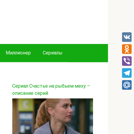
VK
Миллионер
Сериалы
Odnok
Viber
Tele
Сериал Счастье на рыбьем меху –
описание серий
Mail.