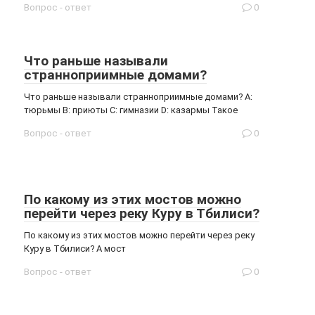
Вопрос - ответ
0
Что раньше называли
странноприимные домами?
Что раньше называли странноприимные домами? A:
тюрьмы B: приюты C: гимназии D: казармы Такое
Вопрос - ответ
0
По какому из этих мостов можно
перейти через реку Куру в Тбилиси?
По какому из этих мостов можно перейти через реку
Куру в Тбилиси? А мост
Вопрос - ответ
0