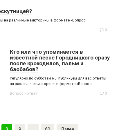
оскутницей?
еты на различные викторины в формате «Вопрос
0
Кто или что упоминается в
известной песне Городницкого сразу
после крокодилов, пальм и
баобабов?
Регулярно по субботам мы публикуем для вас ответы
на различные викторины в формате «Вопрос
Вопрос - ответ
0
8
9
…
60
Далее