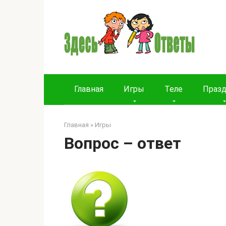
Перейти
к
контенту
Главная
Игры
Теле
Праз
Главная
»
Игры
Вопрос – ответ