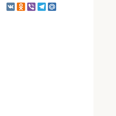
VK
Odnoklassniki
Viber
Telegram
Mail.Ru