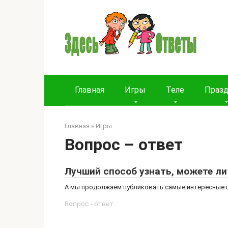
Перейти
к
контенту
Главная
Игры
Теле
Праз
Главная
»
Игры
Вопрос – ответ
Лучший способ узнать, можете ли
А мы продолжаем публиковать самые интересные ци
Вопрос - ответ