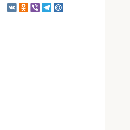
VK
Odnoklassniki
Viber
Telegram
Mail.Ru