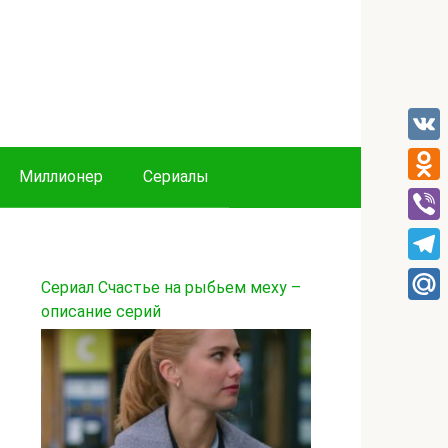
VK
Миллионер
Сериалы
Odnok
Viber
Tele
Сериал Счастье на рыбьем меху –
описание серий
Mail.