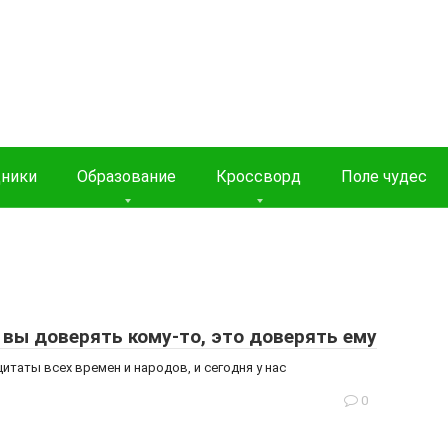
дники
Образование
Кроссворд
Поле чудес
 вы доверять кому-то, это доверять ему
таты всех времен и народов, и сегодня у нас
0