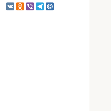
VK
Odnoklassniki
Viber
Telegram
Mail.Ru