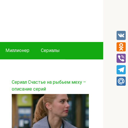
VK
Миллионер
Сериалы
Odnok
Viber
Tele
Сериал Счастье на рыбьем меху –
описание серий
Mail.