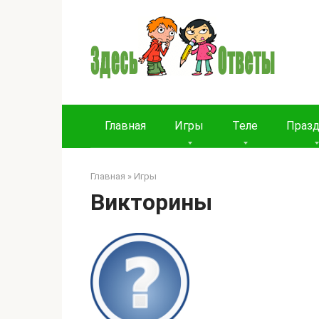
Перейти
к
контенту
Главная
Игры
Теле
Праз
Главная
»
Игры
Викторины