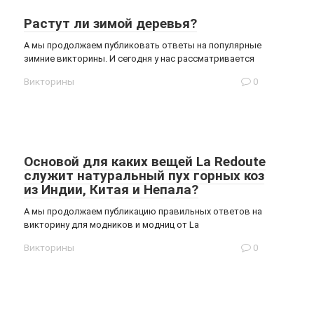
Растут ли зимой деревья?
А мы продолжаем публиковать ответы на популярные
зимние викторины. И сегодня у нас рассматривается
Викторины
0
Основой для каких вещей La Redoute
служит натуральный пух горных коз
из Индии, Китая и Непала?
А мы продолжаем публикацию правильных ответов на
викторину для модников и модниц от La
Викторины
0