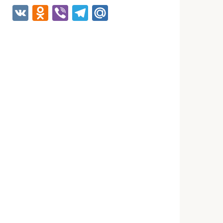
VK
Odnoklassniki
Viber
Telegram
Mail.Ru