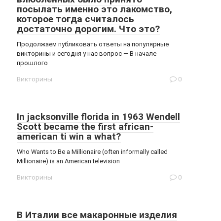
посылать именно это лакомство,
которое тогда считалось
достаточно дорогим. Что это?
Продолжаем публиковать ответы на популярные
викторины и сегодня у нас вопрос — В начале
прошлого
Викторины
0
In jacksonville florida in 1963 Wendell
Scott became the first african-
american ti win a what?
Who Wants to Be a Millionaire (often informally called
Millionaire) is an American television
Викторины
0
В Италии все макаронные изделия