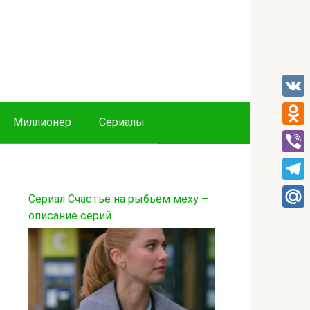
VK
Миллионер
Сериалы
Odnok
Viber
Tele
Сериал Счастье на рыбьем меху –
описание серий
Mail.