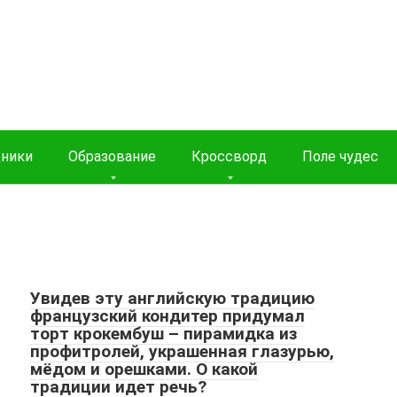
дники
Образование
Кроссворд
Поле чудес
Увидев эту английскую традицию
французский кондитер придумал
торт крокембуш – пирамидка из
профитролей, украшенная глазурью,
мёдом и орешками. О какой
традиции идет речь?