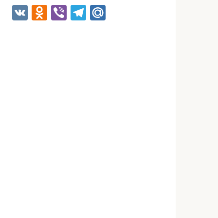
VK
Odnoklassniki
Viber
Telegram
Mail.Ru