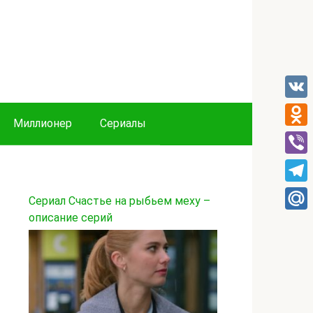
VK
Миллионер
Сериалы
Odnok
Viber
Tele
Сериал Счастье на рыбьем меху –
описание серий
Mail.