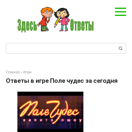
Перейти
к
контенту
Поиск:
Главная
»
Игры
Ответы в игре Поле чудес за сегодня