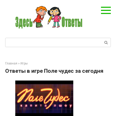
Перейти
к
контенту
Поиск:
Главная
»
Игры
Ответы в игре Поле чудес за сегодня